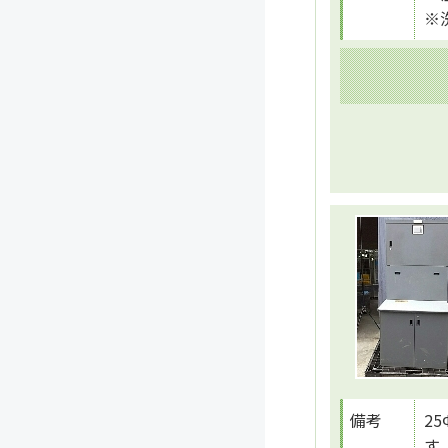
※
備考
2
す