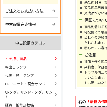
納品後14日（
返品商品到着
ご注文とお支払い方法
交換品がない
保証につい
中古設備完売情報
商品到着14
宅配便にて納
当社への連絡
中古設備カテゴリ
たしかねます
明らかにお客
ご注意
イチ押し商品
通信を伴う商
呼出しランプ
契約書、保証
トラブル防止
代表・島上ランプ
いいたします
をお願いいた
CRユニット・現金サンド
CRメダルサンド・メダルサン
ド
右の
「最新の情
硬貨・紙幣計数機