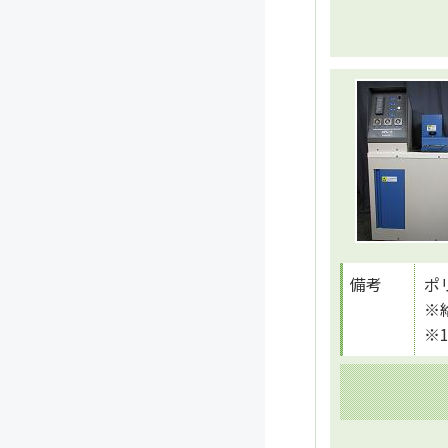
備考
ポ
※
※