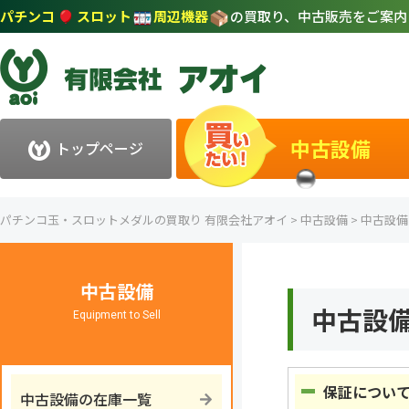
パチンコ
スロット
周辺機器
の買取り、中古販売をご案
中古設備
トップページ
パチンコ玉・スロットメダルの買取り 有限会社アオイ
>
中古設備
>
中古設備
中古設備
中古設
Equipment to Sell
保証につい
中古設備の在庫一覧