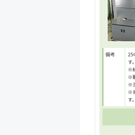
備考
2
す
※
※
※
※
す