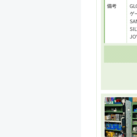
備考
GL
ゲ
SA
SI
J