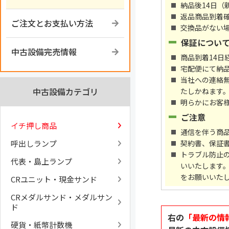
納品後14日（
返品商品到着
ご注文とお支払い方法
交換品がない
保証につい
中古設備完売情報
商品到着14
宅配便にて納
当社への連絡
中古設備カテゴリ
たしかねます
明らかにお客
ご注意
イチ押し商品
通信を伴う商
呼出しランプ
契約書、保証
トラブル防止
代表・島上ランプ
いいたします
をお願いいた
CRユニット・現金サンド
CRメダルサンド・メダルサン
ド
右の
「最新の情
硬貨・紙幣計数機