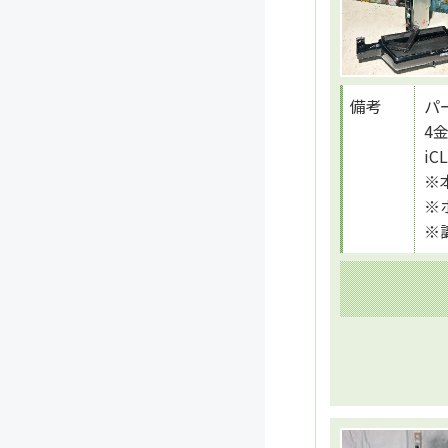
備考
パー
4
i
※
※
※