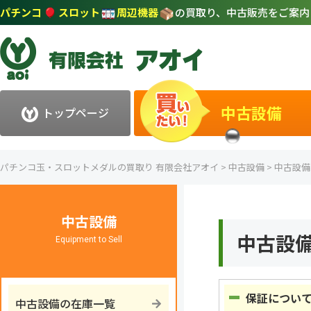
パチンコ
スロット
周辺機器
の買取り、中古販売をご案
中古設備
トップページ
パチンコ玉・スロットメダルの買取り 有限会社アオイ
>
中古設備
>
中古設備
中古設備
中古設
Equipment to Sell
保証につい
中古設備の在庫一覧