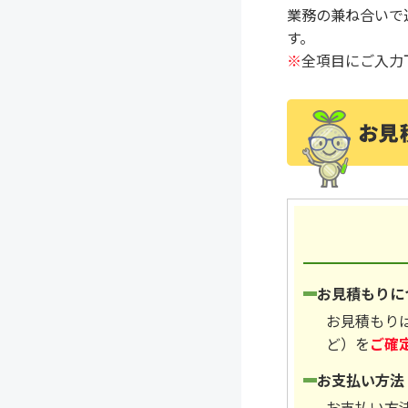
業務の兼ね合いで
す。
※
全項目にご入力
お見積もりに
お見積もり
ど）を
ご確
お支払い方法
お支払い方