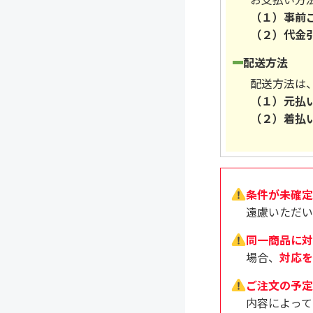
（１）事前
（２）代金
配送方法
配送方法は
（１）元払
（２）着払
条件が未確定
遠慮いただい
同一商品に対
場合、
対応を
ご注文の予定
内容によって